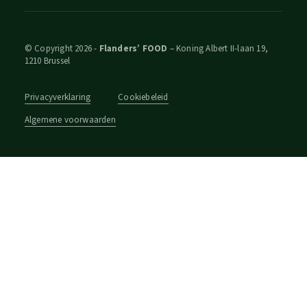
© Copyright 2026 -
Flanders’ FOOD
– Koning Albert II-laan 19,
1210 Brussel
Privacyverklaring
Cookiebeleid
Algemene voorwaarden