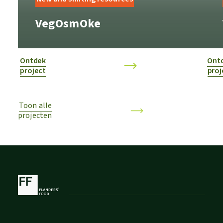
VegOsmOke
Ontdek
Ont
project
proj
Toon alle
projecten