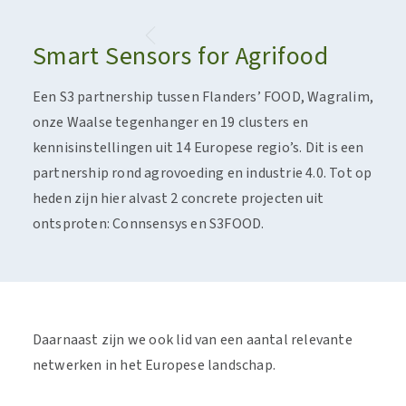
In g
Smart Sensors for Agrifood
nieu
ontw
Een S3 partnership tussen Flanders’ FOOD, Wagralim,
en tr
onze Waalse tegenhanger en 19 clusters en
vert
kennisinstellingen uit 14 Europese regio’s. Dit is een
kenni
partnership rond agrovoeding en industrie 4.0. Tot op
heden zijn hier alvast 2 concrete projecten uit
ontsproten: Connsensys en S3FOOD.
Daarnaast zijn we ook lid van een aantal relevante
netwerken in het Europese landschap.