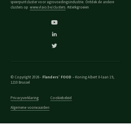
speerpuntcluster voor agrovoedingsindustrie. Ontdek de andere
clusters op
www.vlaio.be/clusters
. #sterkgroeien
© Copyright 2026 -
Flanders’ FOOD
– Koning Albert II-laan 19,
1210 Brussel
Privacyverklaring
Cookiebeleid
Algemene voorwaarden