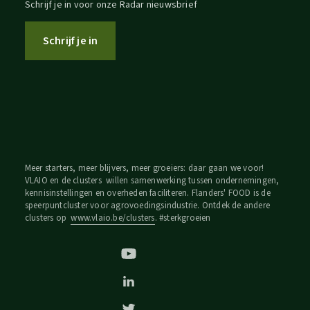
Schrijf je in voor onze Radar nieuwsbrief
Schrijf je in
Meer starters, meer blijvers, meer groeiers: daar gaan we voor!
VLAIO en de clusters willen samenwerking tussen ondernemingen,
kennisinstellingen en overheden faciliteren. Flanders' FOOD is de
speerpuntcluster voor agrovoedingsindustrie. Ontdek de andere
clusters op
www.vlaio.be/clusters
. #sterkgroeien