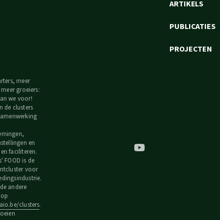
ARTIKELS
PUBLICATIES
PROJECTEN
arters, meer
, meer groeiers:
an we voor!
n de clusters
 samenwerking
emingen,
nstellingen en
n faciliteren.
s' FOOD is de
ntcluster voor
dingsindustrie.
de andere
s op
io.be/clusters
.
roeien