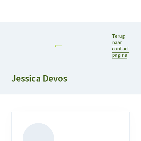
Terug
naar
contact
pagina
Jessica Devos