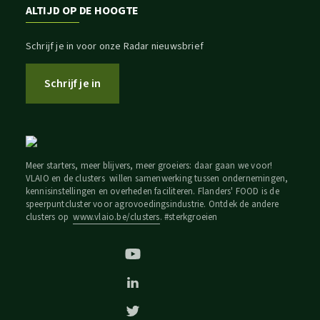
ALTIJD OP DE HOOGTE
Schrijf je in voor onze Radar nieuwsbrief
Schrijf je in
Meer starters, meer blijvers, meer groeiers: daar gaan we voor!
VLAIO en de clusters willen samenwerking tussen ondernemingen,
kennisinstellingen en overheden faciliteren. Flanders' FOOD is de
speerpuntcluster voor agrovoedingsindustrie. Ontdek de andere
clusters op
www.vlaio.be/clusters
. #sterkgroeien