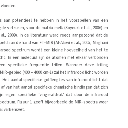
nvloeden.
 aan potentieel te hebben in het voorspellen van een
gde vetzuren, voor de matrix melk (Soyeurt et al., 2006) en
 al., 2009). In de literatuur werd reeds aangetoond dat de
eld aan de hand van FT–MIR (Al-Alawi et al., 2005; Mirghani
frarood spectrum wordt een kleine hoeveelheid van het te
icht. In een molecuul zijn de atomen met elkaar verbonden
 specifieke frequentie trillen. Wanneer deze trilling
IR–gebied (400 – 4000 cm-1) zal het infrarood licht worden
Het aantal specifieke golflengtes van infrarood licht dat
f van het aantal specifieke chemische bindingen dat zich
jn eigen specifieke ‘vingerafdruk’ dat door de infrarood
pectrum. Figuur 1 geeft bijvoorbeeld de MIR–spectra weer
al varkensvet.