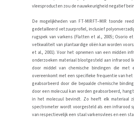
vleesproducten zou de nauwkeurigheid negatief beï
De mogelijkheden van FT-MIRFT–MIR toonde reeds
gedetailleerd vetzuurprofiel, inclusief polyonverzadi
rugspek van varkens (Flatten et al., 2005; Osorio et
vetkwaliteit van plantaardige oliën kan worden voorsp
et al., 2001). Voor het opnemen van een midden in
onderzoeken materiaal blootgesteld aan infrarood l
door middel van chemische bindingen die met een
overeenkomt met een specifieke frequentie van het M
geabsorbeerd door die bepaalde chemische binding. 
door een molecuul kan worden geabsorbeerd, hangt a
in het molecuul bevindt. Zo heeft elk materiaal zi
spectrometer wordt voorgesteld als een infrarood s
van respectievelijk een staal varkensvlees en een sta