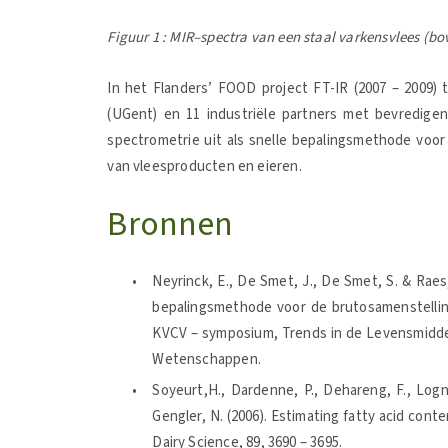
Figuur 1 : MIR–spectra van een staal varkensvlees (bo
In het Flanders’ FOOD project FT-IR (2007 – 2009
(UGent) en 11 industriële partners met bevredigen
spectrometrie uit als snelle bepalingsmethode voor
van vleesproducten en eieren.
Bronnen
Neyrinck, E., De Smet, J., De Smet, S. & Raes,
bepalingsmethode voor de brutosamenstellin
KVCV – symposium, Trends in de Levensmiddel
Wetenschappen.
Soyeurt,H., Dardenne, P., Dehareng, F., Lognay
Gengler, N. (2006). Estimating fatty acid cont
Dairy Science, 89, 3690 – 3695.