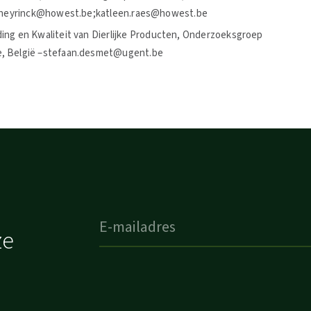
len.neyrinck@howest.be;katleen.raes@howest.be
ding en Kwaliteit van Dierlijke Producten, Onderzoeksgroep
le, België –stefaan.desmet@ugent.be
ze