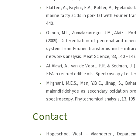
Flatten, A., Bryhni, E.A., Kohler, A., Egelandsd
marine fatty acids in pork fat with Fourier tr
440.
Osorio, M.T., Zumalacarregui, J.M., Alaiz – Ro
(2009). Differentiation of perirenal and omen
system from Fourier transforms mid – infrared
networks analysis. Meat Science, 83, 140 – 147
Al-Alawi, A., van de Voort, F.R. & Sedman, J. 
FFA in refined edible oils. Spectroscopy Letters
Mirghani, M.E.S., Man, Y.B.C., Jinap, S., Bah
malondialdehyde as secondary oxidation pro
spectroscopy. Phytochemical analysis, 13, 195 
Contact
Hogeschool West – Vlaanderen, Departem