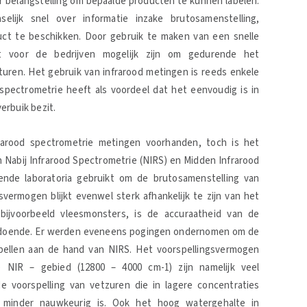
r belangstelling om bepaalde producten te kunnen labelen.
elijk snel over informatie inzake brutosamenstelling,
uct te beschikken. Door gebruik te maken van een snelle
t voor de bedrijven mogelijk zijn om gedurende het
turen. Het gebruik van infrarood metingen is reeds enkele
 spectrometrie heeft als voordeel dat het eenvoudig is in
erbuik bezit.
frarood spectrometrie metingen voorhanden, toch is het
n Nabij Infrarood Spectrometrie (NIRS) en Midden Infrarood
lende laboratoria gebruikt om de brutosamenstelling van
svermogen blijkt evenwel sterk afhankelijk te zijn van het
bijvoorbeeld vleesmonsters, is de accuraatheid van de
oldoende. Er werden eveneens pogingen ondernomen om de
pellen aan de hand van NIRS. Het voorspellingsvermogen
 NIR – gebied (12800 – 4000 cm-1) zijn namelijk veel
 voorspelling van vetzuren die in lagere concentraties
, minder nauwkeurig is. Ook het hoog watergehalte in