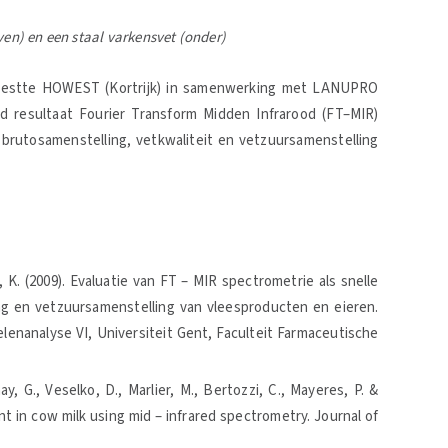
ven) en een staal varkensvet (onder)
) testte HOWEST (Kortrijk) in samenwerking met LANUPRO
d resultaat Fourier Transform Midden Infrarood (FT–MIR)
 brutosamenstelling, vetkwaliteit en vetzuursamenstelling
 K. (2009). Evaluatie van FT – MIR spectrometrie als snelle
g en vetzuursamenstelling van vleesproducten en eieren.
enanalyse VI, Universiteit Gent, Faculteit Farmaceutische
, G., Veselko, D., Marlier, M., Bertozzi, C., Mayeres, P. &
ent in cow milk using mid – infrared spectrometry. Journal of