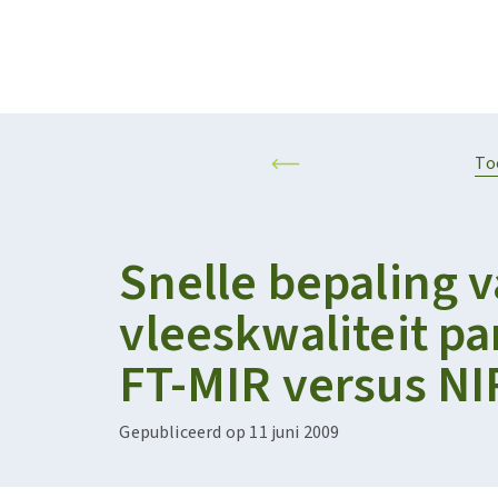
Projecten
Kalender
RESILIENT AND SUSTAINABLE AGRIFOOD SYSTEMS
PERSONALISED F
To
Snelle bepaling 
vleeskwaliteit p
FT-MIR versus NI
Gepubliceerd op 11 juni 2009