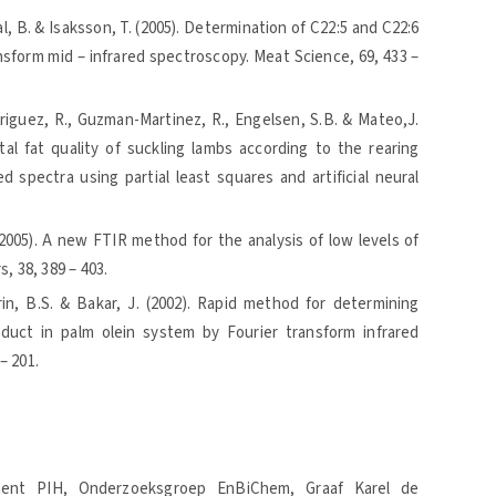
al, B. & Isaksson, T. (2005). Determination of C22:5 and C22:6
ansform mid – infrared spectroscopy. Meat Science, 69, 433 –
driguez, R., Guzman-Martinez, R., Engelsen, S.B. & Mateo,J.
tal fat quality of suckling lambs according to the rearing
 spectra using partial least squares and artificial neural
.
(2005). A new FTIR method for the analysis of low levels of
, 38, 389 – 403.
arin, B.S. & Bakar, J. (2002). Rapid method for determining
duct in palm olein system by Fourier transform infrared
– 201.
ent PIH, Onderzoeksgroep EnBiChem, Graaf Karel de