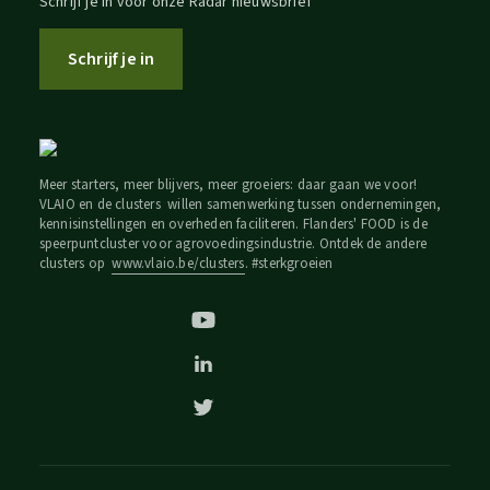
Schrijf je in voor onze Radar nieuwsbrief
Schrijf je in
Meer starters, meer blijvers, meer groeiers: daar gaan we voor!
VLAIO en de clusters willen samenwerking tussen ondernemingen,
kennisinstellingen en overheden faciliteren. Flanders' FOOD is de
speerpuntcluster voor agrovoedingsindustrie. Ontdek de andere
clusters op
www.vlaio.be/clusters
. #sterkgroeien