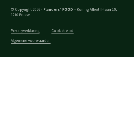
© Copyright 2026 -
Flanders’ FOOD
– Koning Albert II-laan 19,
1210 Brussel
Privacyverklaring
Cookiebeleid
Algemene voorwaarden