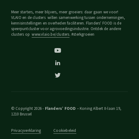
Meer starters, meer blijvers, meer groeiers: daar gaan we voor!
VLAIO en de clusters willen samenwerking tussen ondernemingen,
kennisinstellingen en overheden faciliteren. Flanders' FOOD is de
speerpuntcluster voor agrovoedingsindustrie. Ontdek de andere
clusters op
www.vlaio.be/clusters
. #sterkgroeien
© Copyright 2026 -
Flanders’ FOOD
– Koning Albert II-laan 19,
1210 Brussel
Privacyverklaring
Cookiebeleid