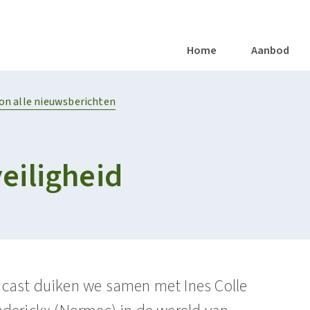
Vacatures
Nieuws
Artikels
Succesverhalen
Repor
Home
Aanbod
OODS AND HEALTHY DIETS
Naar de Voedingsfabriek van de Toekomst
SOCIALE EN/OF PUBLIEKE ONDERNEMINGEN
on alle nieuwsberichten
eiligheid
cast duiken we samen met Ines Colle