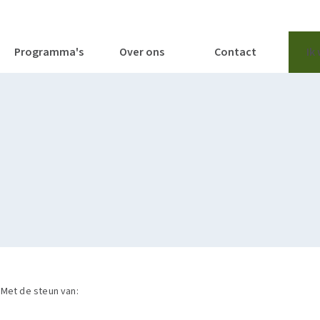
tages
Tools
Publicaties
Programma's
Over ons
Contact
Ik
Met de steun van: