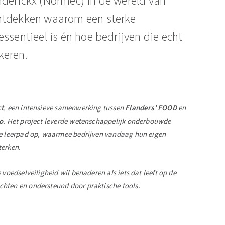
derickx (Normec) in de wereld van
ontdekken waarom een sterke
ssentieel is én hoe bedrijven die echt
keren.
t
, een intensieve samenwerking tussen
Flanders’ FOOD
en
o
. Het project leverde wetenschappelijk onderbouwde
ne leerpad op, waarmee bedrijven vandaag hun eigen
terken.
 voedselveiligheid wil benaderen als iets dat leeft op de
hten en ondersteund door praktische tools.