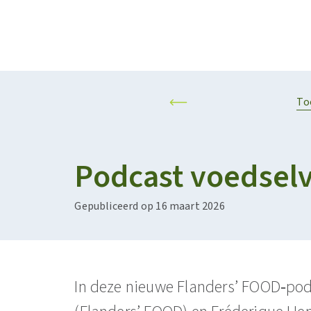
Projecten
Kalender
RESILIENT AND SUSTAINABLE AGRIFOOD SYSTEMS
PERSONALISED F
To
Podcast voedselv
Gepubliceerd op 16 maart 2026
In deze nieuwe Flanders’ FOOD‑pod