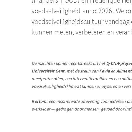
(Flanders’ FOOD) en Fréderique Hen
voedselveiligheid anno 2026. We 
voedselveiligheidscultuur vandaag e
kunnen meten, verbeteren en veran
De inzichten komen rechtstreeks uit het
Q‑DNA‑projec
Universiteit Gent
, met de steun van
Fevia
en
Aliment
meetprotocollen, een interventietoolbox en een onli
voedselveiligheidsklimaat kunnen analyseren en vers
Kortom:
een inspirerende aflevering voor iedereen die
werkvloer — gedragen door mensen, gevoed door inzic