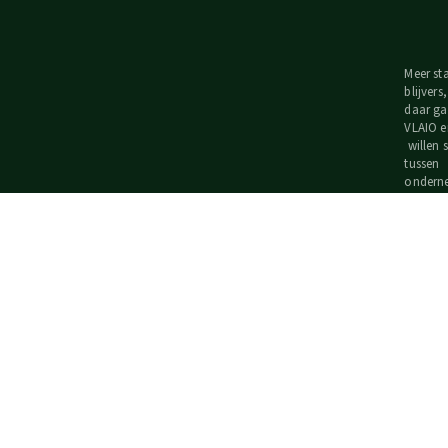
Meer st
blijvers
daar ga
VLAIO e
willen
tussen
ondern
kennisi
overhede
Flander
speerpu
agrovoe
Ontdek 
cluster
www.vla
#sterkg