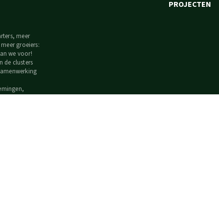
PROJECTEN
arters, meer
, meer groeiers:
an we voor!
n de clusters
 samenwerking
emingen,
nstellingen en
n faciliteren.
s' FOOD is de
ntcluster voor
dingsindustrie.
de andere
s op
io.be/clusters
.
roeien